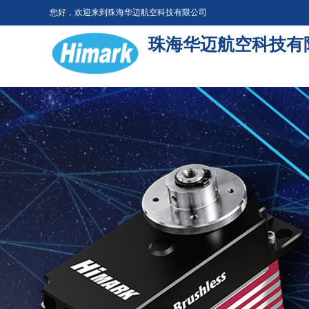
您好，欢迎来到珠海华迈航空科技有限公司
珠海华迈航空科技有